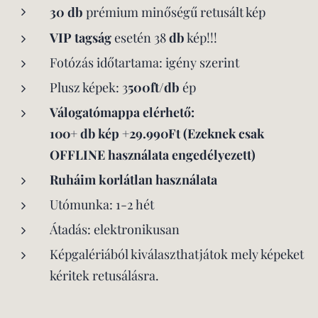
30 db
prémium minőségű retusált kép
VIP tagság
esetén 38
db
kép!!!
Fotózás időtartama: igény szerint
Plusz képek: 3
500ft/db
ép
Válogatómappa elérhető:
100+ db kép +29.990Ft (Ezeknek csak
OFFLINE használata engedélyezett)
Ruháim korlátlan használata
Utómunka: 1-2 hét
Átadás: elektronikusan
Képgalériából kiválaszthatjátok mely képeket
kéritek retusálásra.