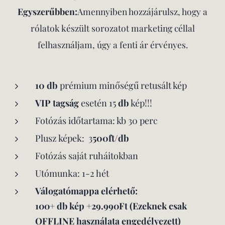
Egyszerűbben:
A
mennyiben hozzájárulsz, hogy a
rólatok készült sorozatot marketing céllal
felhasználjam, úgy a fenti ár érvényes.
10 db
prémium minőségű retusált kép
VIP tagság
esetén 15
db
kép!!!
Fotózás időtartama: kb 30 perc
Plusz képek: 3
500ft/db
Fotózás saját ruháitokban
Utómunka: 1-2 hét
Válogatómappa elérhető:
100+ db kép +29.990Ft (Ezeknek csak
OFFLINE használata engedélyezett)