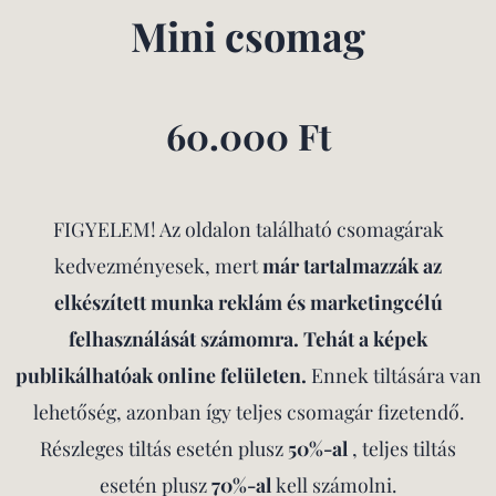
Mini csomag
60.000 Ft
FIGYELEM! Az oldalon található csomagárak
kedvezményesek, mert
már tartalmazzák az
elkészített munka reklám és marketingcélú
felhasználását számomra. Tehát a képek
publikálhatóak online felületen.
Ennek
tiltására van
lehetőség, azonban így teljes csomagár fizetendő.
Részleges tiltás esetén plusz
50%-al
, teljes tiltás
esetén plusz
70%-al
kell számolni.