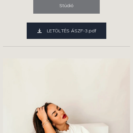
Stúdió
LETÖLTÉS ÁSZF-3.pdf