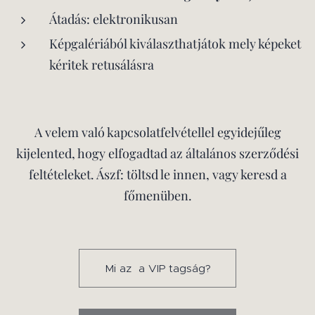
Átadás: elektronikusan
Képgalériából kiválaszthatjátok mely képeket
kéritek retusálásra
A velem való kapcsolatfelvétellel egyidejűleg
kijelented, hogy elfogadtad az általános szerződési
feltételeket. Ászf: töltsd le innen, vagy keresd a
főmenüben.
Mi az a VIP tagság?