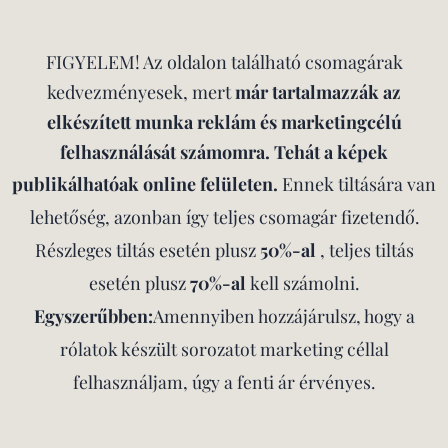
FIGYELEM! Az oldalon található csomagárak
kedvezményesek, mert
már tartalmazzák az
elkészített munka reklám és marketingcélú
felhasználását számomra. Tehát a képek
publikálhatóak online felületen.
Ennek
tiltására van
lehetőség, azonban így teljes csomagár fizetendő.
Részleges tiltás esetén plusz
50%-al
, teljes tiltás
esetén plusz
70%-al
kell számolni.
Egyszerűbben:
A
mennyiben hozzájárulsz, hogy a
rólatok készült sorozatot marketing céllal
felhasználjam, úgy a fenti ár érvényes.