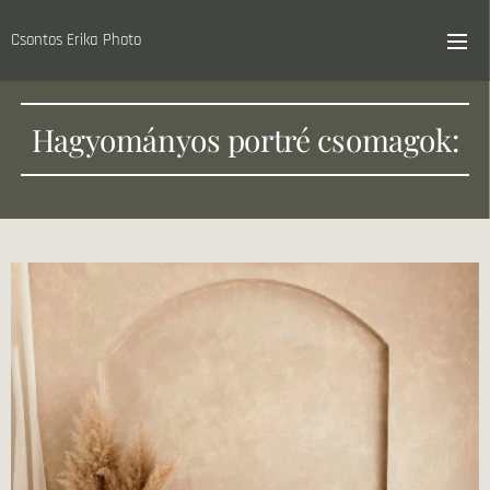
Csontos Erika Photo
Hagyományos portré csomagok: