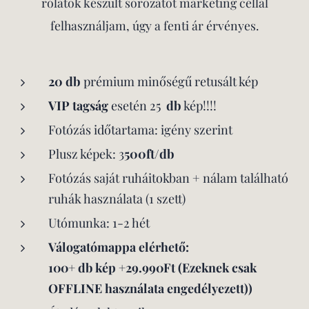
rólatok készült sorozatot marketing céllal
felhasználjam, úgy a fenti ár érvényes.
20 db
prémium minőségű retusált kép
VIP tagság
esetén 25
db
kép!!!!
Fotózás időtartama: igény szerint
Plusz képek: 3
500ft/db
Fotózás saját ruháitokban + nálam található
ruhák használata (1 szett)
Utómunka: 1-2 hét
Válogatómappa elérhető:
100+ db kép +29.990Ft (Ezeknek csak
OFFLINE használata engedélyezett)
)