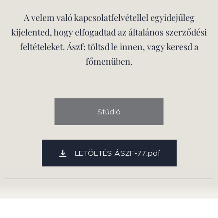
A velem való kapcsolatfelvétellel egyidejűleg
kijelented, hogy elfogadtad az általános szerződési
feltételeket. Ászf: töltsd le innen, vagy keresd a
főmenüben.
Stúdió
LETÖLTÉS ÁSZF-77.pdf