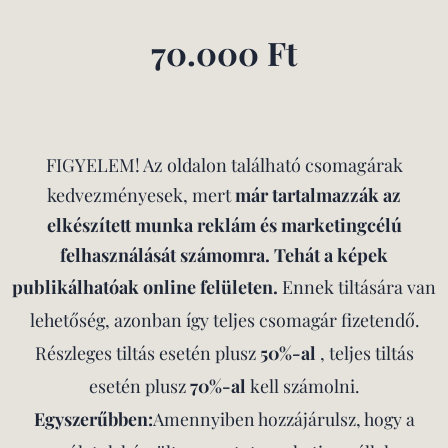
70.000 Ft
FIGYELEM! Az oldalon található csomagárak
kedvezményesek, mert
már tartalmazzák az
elkészített munka reklám és marketingcélú
felhasználását számomra. Tehát a képek
publikálhatóak online felületen.
Ennek
tiltására van
lehetőség, azonban így teljes csomagár fizetendő.
Részleges tiltás esetén plusz
50%-al
, teljes tiltás
esetén plusz
70%-al
kell számolni.
Egyszerűbben:
A
mennyiben hozzájárulsz, hogy a