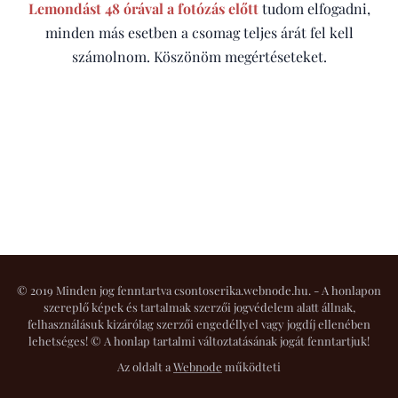
Lemondást 48 órával a fotózás előtt
tudom elfogadni,
minden más esetben a csomag teljes árát fel kell
számolnom. Köszönöm megértéseteket.
© 2019 Minden jog fenntartva csontoserika.webnode.hu. - A honlapon
szereplő képek és tartalmak szerzői jogvédelem alatt állnak,
felhasználásuk kizárólag szerzői engedéllyel vagy jogdíj ellenében
lehetséges! © A honlap tartalmi változtatásának jogát
fenntartjuk!
Az oldalt a
Webnode
működteti