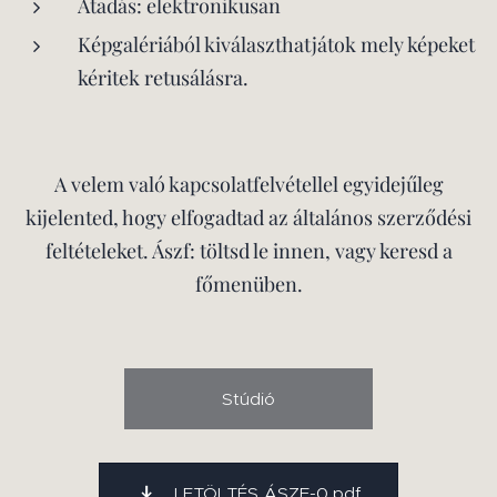
Átadás: elektronikusan
Képgalériából kiválaszthatjátok mely képeket
kéritek retusálásra.
A velem való kapcsolatfelvétellel egyidejűleg
kijelented, hogy elfogadtad az általános szerződési
feltételeket. Ászf: töltsd le innen, vagy keresd a
főmenüben.
Stúdió
LETÖLTÉS ÁSZF-0.pdf