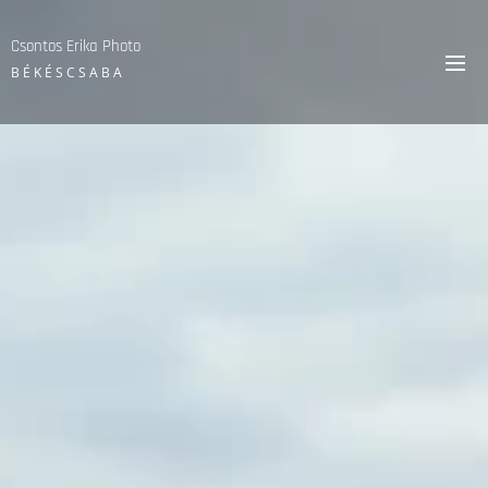
Csontos Erika Photo
B É K É S C S A B A