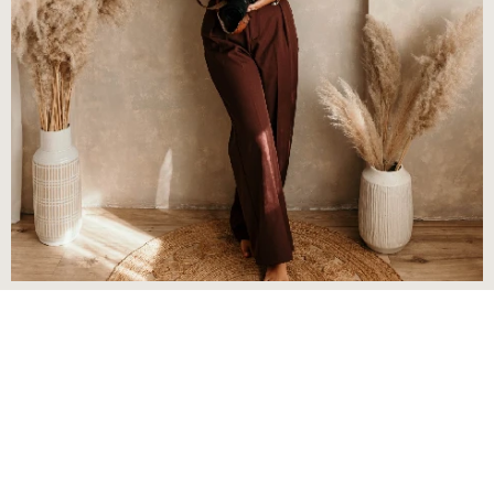
SZIA,
Paluska-Csontos Erika
vagyok...